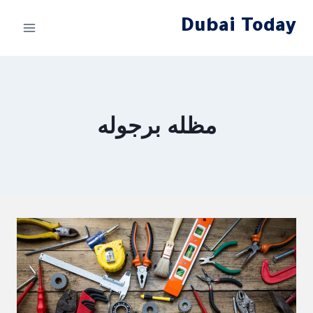
لتجاوز
Dubai Today
لى
لمحتوى
مظله برجوله