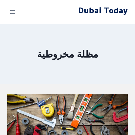
لتجاوز
Dubai Today
لى
لمحتوى
مظلة مخروطية