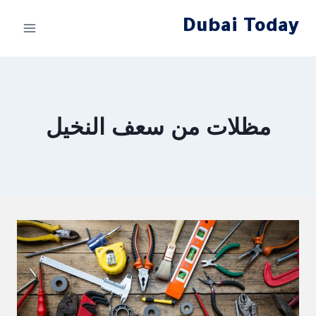
لتجاوز
Dubai Today
لى
لمحتوى
مظلات من سعف النخيل