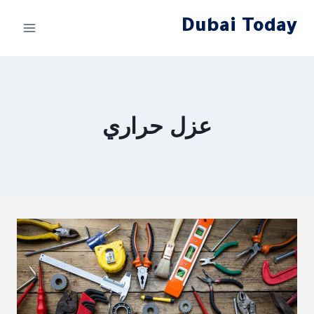
لتجاوز
Dubai Today
لى
لمحتوى
عزل حراري