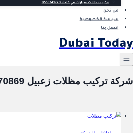
تركيب مظلات سيارات في كلباء 0555241770
من نحن
سياسة الخصوصية
اتصل بنا
Dubai Today
شركة تركيب مظلات زعبيل 0527470869