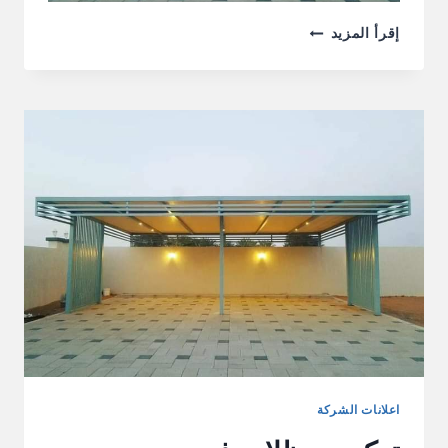
تركيب
إقرأ المزيد
مظلات
في
الشارقة
0555241770
خصم
30%
اعلانات الشركة