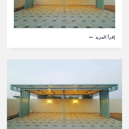
تركيب
إقرأ المزيد
مظلات
في
الشارقة
0555241770
خصم
30%