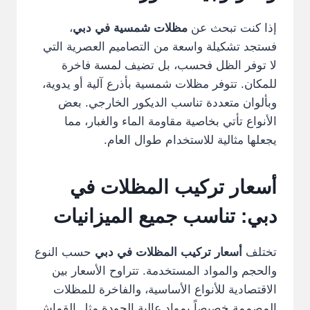
إذا كنت تبحث عن
مظلات شمسية في دبي
،
فستجد تشكيلة واسعة من التصاميم العصرية التي
لا توفر الظل فحسب، بل تضيف لمسة فاخرة
للمكان. تتوفر مظلات شمسية بأذرع آلية أو يدوية،
وبألوان متعددة تناسب الديكور الخارجي. بعض
الأنواع تأتي بخاصية مقاومة الماء والغبار، مما
يجعلها مثالية للاستخدام طوال العام.
أسعار تركيب المظلات في
دبي: تناسب جميع الميزانيات
تختلف
أسعار تركيب المظلات في دبي
حسب النوع
والحجم والمواد المستخدمة. تتراوح الأسعار بين
الاقتصادية للأنواع الأساسية، والفاخرة للمظلات
المصممة خصيصاً بمواد عالية الجودة مثل القماش