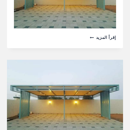
تركيب
إقرأ المزيد
مظلات
في
الشارقة
0555241770
خصم
30%