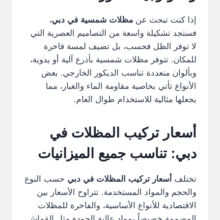
إذا كنت تبحث عن
مظلات شمسية في دبي
،
فستجد تشكيلة واسعة من التصاميم العصرية التي
لا توفر الظل فحسب، بل تضيف لمسة فاخرة
للمكان. تتوفر مظلات شمسية بأذرع آلية أو يدوية،
وبألوان متعددة تناسب الديكور الخارجي. بعض
الأنواع تأتي بخاصية مقاومة الماء والغبار، مما
يجعلها مثالية للاستخدام طوال العام.
أسعار تركيب المظلات في
دبي: تناسب جميع الميزانيات
تختلف
أسعار تركيب المظلات في دبي
حسب النوع
والحجم والمواد المستخدمة. تتراوح الأسعار بين
الاقتصادية للأنواع الأساسية، والفاخرة للمظلات
المصممة خصيصاً بمواد عالية الجودة مثل القماش